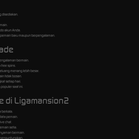
 disediakan.
main.
do akun Anda.
 pemain baru maupun berpengalaman.
cade
engalaman bermain.
 free spins.
luang menang lebih besar.
in tidak bosan.
t setiap hari.
populer saat ini.
e di Ligamansion2
 berkala.
data pemain.
ive chat.
main setia.
 nyaman bermain.
 menguntungkan.