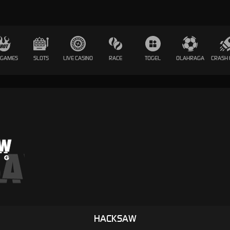
 GAMES
SLOTS
LIVE CASINO
RACE
TOGEL
OLAHRAGA
CRASH
HACKSAW