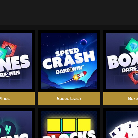
Mines
Speed Crash
Boxe