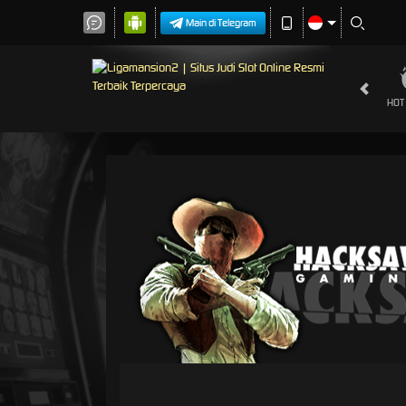
Main di Telegram
HOT