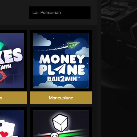
s
Moneyplane